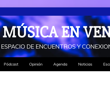
 MÚSICA EN VE
 ESPACIO DE ENCUENTROS Y CONEXIO
Pódcast
Opinión
Agenda
Noticias
Esc