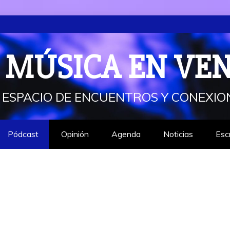
 MÚSICA EN VE
 ESPACIO DE ENCUENTROS Y CONEXIO
Pódcast
Opinión
Agenda
Noticias
Esc