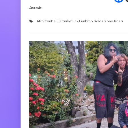
Leer más
Afro
,
Caribe
,
El Caribefunk
,
Funkcho Salas
,
Xono Rosa