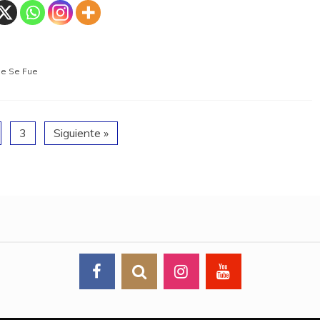
e Se Fue
3
Siguiente »