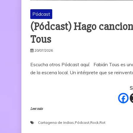
Pódcast
(Pódcast) Hago cancione
Tous
20/07/2026
Escucha otros Pódcast aquí: Fabián Tous es un
de la escena local. Un intérprete que se reinve
S
Leer más
Cartagena de Indias
,
Pódcast
,
Rock
,
Rot