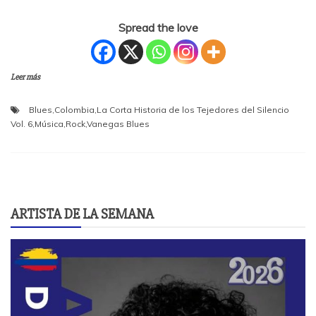
Spread the love
Leer más
Blues
,
Colombia
,
La Corta Historia de los Tejedores del Silencio
Vol. 6
,
Música
,
Rock
,
Vanegas Blues
ARTISTA DE LA SEMANA