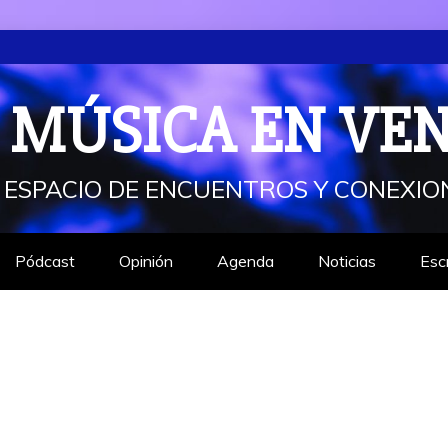
 MÚSICA EN VE
 ESPACIO DE ENCUENTROS Y CONEXIO
Pódcast
Opinión
Agenda
Noticias
Esc