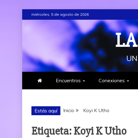
Saltar
miércoles, 5 de agosto de 2026
al
contenido
LA
UN
Encuentros
Conexiones
Inicio
Koyi K Utho
Estás aquí
Etiqueta:
Koyi K Utho