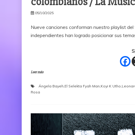
colombianos / La Músi
05/10/2025
Nueve canciones conforman nuestro playlist del 
independientes han logrado posicionar sus tema
S
Leer más
Ángela Bayeh
,
El Selekta Fyah Man
,
Koyi K Utho
,
Leonar
Rosa