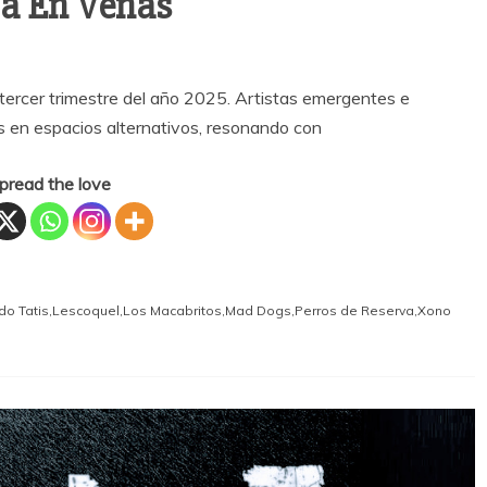
ca En Venas
tercer trimestre del año 2025. Artistas emergentes e
s en espacios alternativos, resonando con
pread the love
do Tatis
,
Lescoquel
,
Los Macabritos
,
Mad Dogs
,
Perros de Reserva
,
Xono