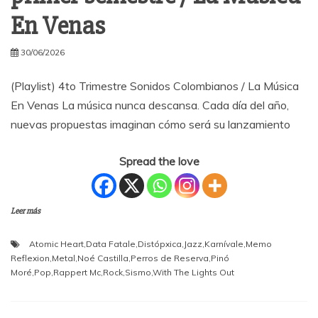
En Venas
30/06/2026
(Playlist) 4to Trimestre Sonidos Colombianos / La Música
En Venas La música nunca descansa. Cada día del año,
nuevas propuestas imaginan cómo será su lanzamiento
Spread the love
Leer más
Atomic Heart
,
Data Fatale
,
Distópxica
,
Jazz
,
Karnívale
,
Memo
Reflexion
,
Metal
,
Noé Castilla
,
Perros de Reserva
,
Pinó
Moré
,
Pop
,
Rappert Mc
,
Rock
,
Sismo
,
With The Lights Out